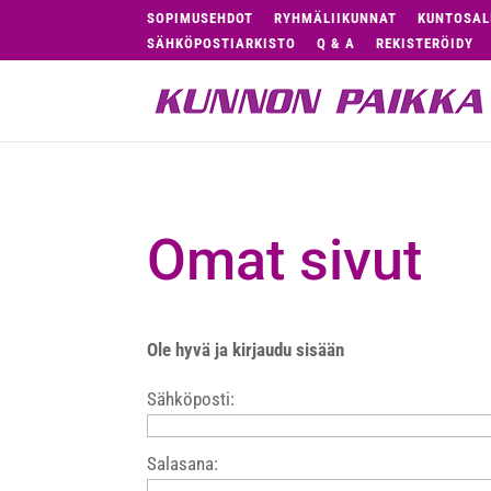
SOPIMUSEHDOT
RYHMÄLIIKUNNAT
KUNTOSAL
SÄHKÖPOSTIARKISTO
Q & A
REKISTERÖIDY
Omat sivut
Ole hyvä ja kirjaudu sisään
Sähköposti:
Salasana: